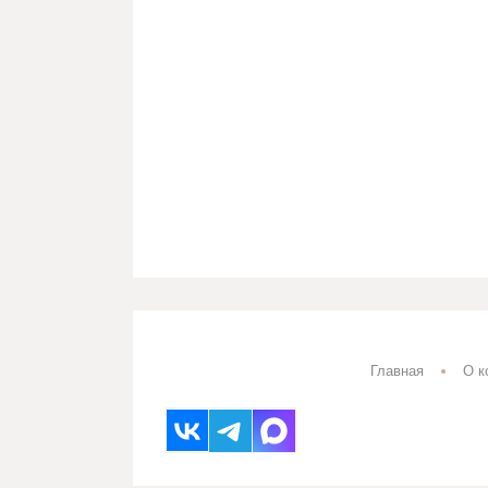
Дорожка набивная
140гр 
Полотенца вафельные
30л
140гр 
Гобелены, Мебельные ткани
РАСП
Гобелены ш150
160гр 
Гобелены ш150 (двухцветные)
Лён п
Гобелены ш200
ширин
Мебельные ткани
Лён п
Двунитка, диагональ
Лен пл
Двунитка
Лен кл
Диагональ
Лён ши
Марля
Главная
О к