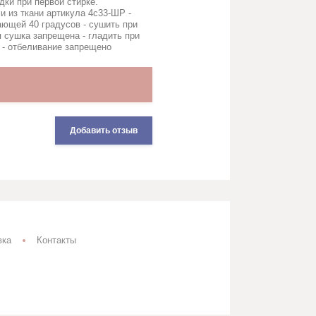
дки при первой стирке.
(!) Мерный лоскут
и из ткани артикула 4с33-ШР -
(!) Уценка
ающей 40 градусов - сушить при
я сушка запрещена - гладить при
(!) Готовые изделия
 - отбеливание запрещено
Добавить отзыв
вка
Контакты