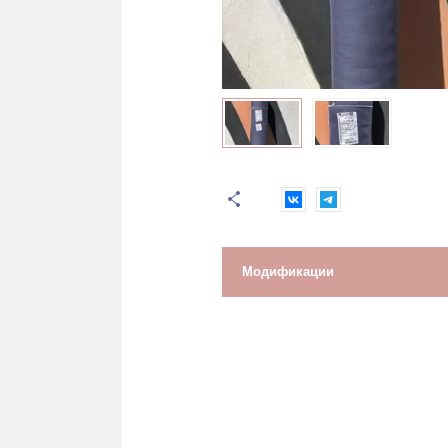
146гр 
Вареный хлопок с эффектом
умягче
мятости
Ватин
Лён н
Вафельное полотно и полотенца
140гр 
Набивное ш45 200гр
140гр 
Набивное ш50 176гр
140гр 
Набивное ш50 200гр
140гр 
Набивное ш150 (арт.4Р06-3)
140гр 
Набивное ш150 (арт.149)
140гр 
Отбеленное 45, 50, 80 и 150 см
200гр 
Льняное (арт. 23с47) с эффектом
180-25
Модификации
мятости ХМа
Восста
Г/краш 7х7 мм (Вологда, Орша)
произв
своим 
Г/краш 7х7 мм (Вичуга)
(!) Ци
Г-краш 7х7 мм (Туркменистан)
~50м
Г/краш 12 мм ш142-150 арт. 2109-08
хал; 2973301, 2303, 1912 пол
Лён н
Г/краш 12 мм ш170-175 арт. 2104-06,
140гр 
2211, 2212
17, 23-