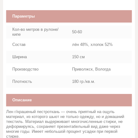
Марля
Параметры
Махровое полотно
Кол-во метров в рулоне/
50-60
Мешковина, Упаковочная ткань
кипе
Состав
лён 48%, хлопок 52%
Муслин
Ширина
150 см
Палаточная ткань
Производство
Приволжск, Вологда
Перкаль, Поплин
Плотность
180 гр./кв.м.
Рогожка
Описание
Тик
Лен г/крашеный пестроткань — очень приятный на ощупь
материал, из которого шьют не только одежду, но и домашний
текстиль. Материал выдерживает многочисленные стирки, не
Синтепон, термополотно
деформируясь, сохраняет презентабельный вид даже через
многие годы. Имеет небольшой процент усадки при первой
стирке.