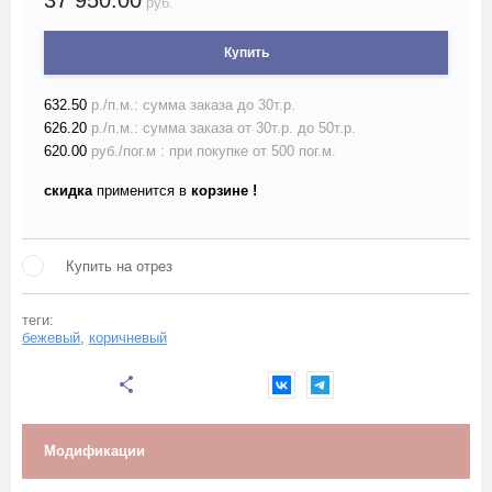
37 950.00
руб.
Лён жаккардовый (скатертный и
Купить
портьерный)
632.50
р./п.м.: сумма заказа до 30т.р.
Лён гладкокрашеный 150 см
626.20
р./п.м.: сумма заказа от 30т.р. до 50т.р.
620.00
руб./пог.м : при покупке от 500 пог.м.
Лён гладкокрашеный 220 см
скидка
применится в
корзине !
Лён набивной ш150-160 с
рисунком
Купить на отрез
Лён набивной ш220 с
рисунком
теги:
бежевый
,
коричневый
Лён пестротканый и меланж
шириной более 150см
Лён полотенечный
Модификации