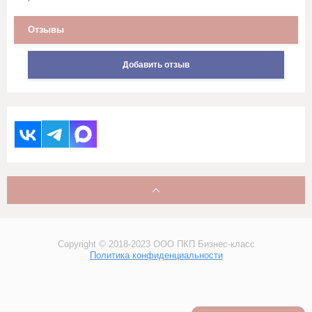
Стеганное льняное полотно
Отзывы
Сукно
Добавить отзыв
Сатин
Саржи, Плащевки, ТиСи,
Смешанные ткани для
рабочей одежды
Ситец
Суровые ткани, Пряжа, Хлопок
Тюль и ткани для штор
Copyright © 2018-2023 ООО ПКП Бизнес-класс
Политика конфиденциальности
Фланель, шотландка, фуле,
сорочка