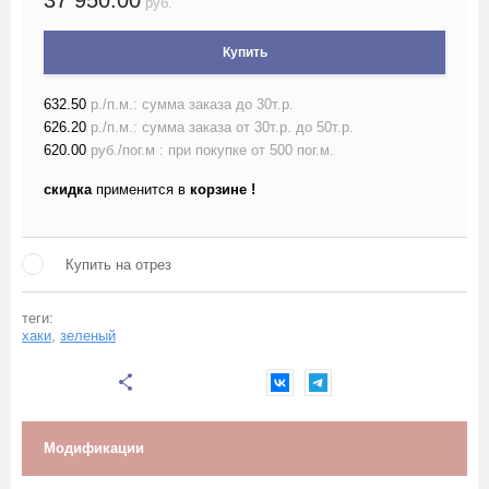
37 950.00
руб.
Лён жаккардовый (скатертный и
Купить
портьерный)
632.50
р./п.м.: сумма заказа до 30т.р.
Лён гладкокрашеный 150 см
626.20
р./п.м.: сумма заказа от 30т.р. до 50т.р.
620.00
руб./пог.м : при покупке от 500 пог.м.
Лён гладкокрашеный 220 см
скидка
применится в
корзине !
Лён набивной ш150-160 с
рисунком
Купить на отрез
Лён набивной ш220 с
рисунком
теги:
хаки
,
зеленый
Лён пестротканый и меланж
шириной более 150см
Лён полотенечный
Модификации