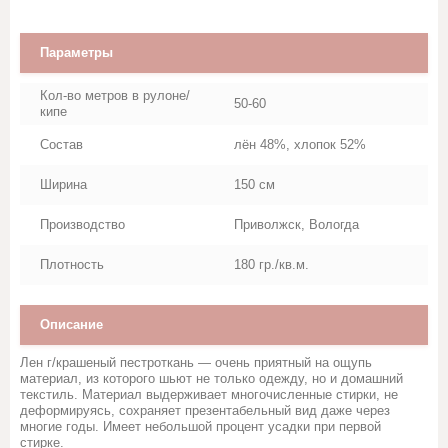
Марля
Параметры
Махровое полотно
Кол-во метров в рулоне/
50-60
Мешковина, Упаковочная ткань
кипе
Состав
лён 48%, хлопок 52%
Муслин
Ширина
150 см
Палаточная ткань
Производство
Приволжск, Вологда
Перкаль, Поплин
Плотность
180 гр./кв.м.
Рогожка
Описание
Тик
Лен г/крашеный пестроткань — очень приятный на ощупь
материал, из которого шьют не только одежду, но и домашний
текстиль. Материал выдерживает многочисленные стирки, не
Синтепон, термополотно
деформируясь, сохраняет презентабельный вид даже через
многие годы. Имеет небольшой процент усадки при первой
стирке.