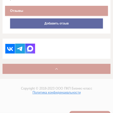
Стеганное льняное полотно
Отзывы
Сукно
Добавить отзыв
Сатин
Саржи, Плащевки, ТиСи,
Смешанные ткани для
рабочей одежды
Ситец
Суровые ткани, Пряжа, Хлопок
Тюль и ткани для штор
Copyright © 2018-2023 ООО ПКП Бизнес-класс
Политика конфиденциальности
Фланель, шотландка, фуле,
сорочка