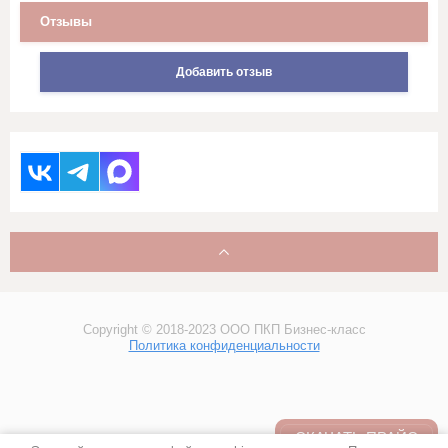
Стеганное льняное полотно
Отзывы
Сукно
Добавить отзыв
Сатин
Саржи, Плащевки, ТиСи,
Смешанные ткани для
рабочей одежды
Ситец
Суровые ткани, Пряжа, Хлопок
Copyright © 2018-2023 ООО ПКП Бизнес-класс
Тюль и ткани для штор
Политика конфиденциальности
Фланель, шотландка, фуле,
сорочка
СКАЧАТЬ ПРАЙС