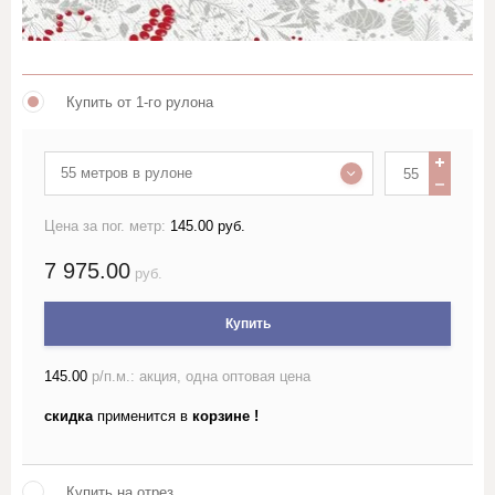
Лён жаккардовый (скатертный и
портьерный)
Купить от 1-го рулона
Лён гладкокрашеный 150 см
55 метров в рулоне
Лён гладкокрашеный 220 см
Цена за пог. метр:
145.00 руб.
Лён набивной ш150-160 с
рисунком
7 975.00
руб.
Лён набивной ш220 с
рисунком
Купить
145.00
р/п.м.: акция, одна оптовая цена
Лён пестротканый и меланж
шириной более 150см
скидка
применится в
корзине !
Лён полотенечный
Купить на отрез