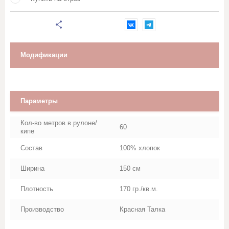
Марля
Махровое полотно
Модификации
Мешковина, Упаковочная ткань
Муслин
Параметры
Палаточная ткань
Кол-во метров в рулоне/
60
кипе
Перкаль, Поплин
Состав
100% хлопок
Рогожка
Ширина
150 см
Тик
Плотность
170 гр./кв.м.
Производство
Красная Талка
Синтепон, термополотно