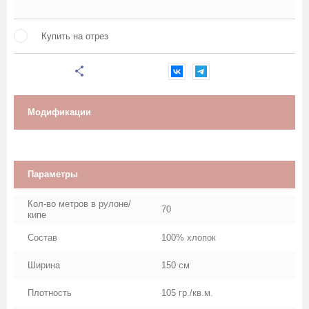
Марля
Купить на отрез
Махровое полотно
Мешковина, Упаковочная ткань
Муслин
Модификации
Палаточная ткань
Параметры
Перкаль, Поплин
Кол-во метров в рулоне/
70
Рогожка
кипе
Состав
100% хлопок
Тик
Ширина
150 см
Синтепон, термополотно
Плотность
105 гр./кв.м.