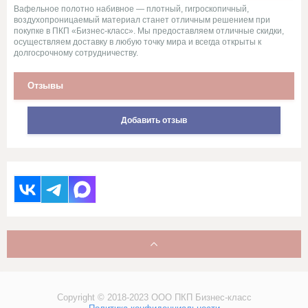
Стеганное льняное полотно
Вафельное полотно набивное — плотный, гигроскопичный,
воздухопроницаемый материал станет отличным решением при
покупке в ПКП «Бизнес-класс». Мы предоставляем отличные скидки,
Сукно
осуществляем доставку в любую точку мира и всегда открыты к
долгосрочному сотрудничеству.
Сатин
Отзывы
Саржи, Плащевки, ТиСи,
Добавить отзыв
Смешанные ткани для
рабочей одежды
Ситец
Суровые ткани, Пряжа, Хлопок
Тюль и ткани для штор
Фланель, шотландка, фуле,
сорочка
Copyright © 2018-2023 ООО ПКП Бизнес-класс