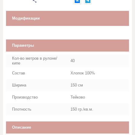
Марля
Махровое полотно
Модификации
Мешковина, Упаковочная ткань
Параметры
Муслин
Кол-во метров в рулоне/
40
Палаточная ткань
кипе
Состав
Хлопок 100%
Перкаль, Поплин
Ширина
150 см
Рогожка
Производство
Тейково
Тик
Плотность
150 гр./кв.м.
Синтепон, термополотно
Описание