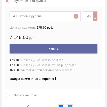
Купить от 1-го рулона
Лён жаккардовый (скатертный и
портьерный)
40 метров в рулоне
Лён гладкокрашеный 150 см
Цена за пог. метр:
178.70 руб.
7 148.00
руб.
Лён гладкокрашеный 220 см
Купить
Лён набивной ш150-160 с
рисунком
178.70
р./п.м.: сумма заказа до 30т.р.
170.20
р./п.м.: сумма заказа от 30т.р. до 50т.р.
Лён набивной ш220 с
рисунком
168.50
руб./пог.м : при покупке от 500 пог.м.
скидка
применится в
корзине !
Лён пестротканый и меланж
шириной более 150см
Купить на отрез
Лён полотенечный