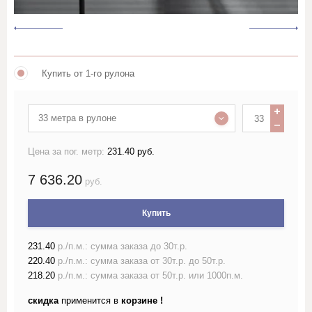
Лён жаккардовый (скатертный и
портьерный)
Купить от 1-го рулона
Лён гладкокрашеный 150 см
Лён гладкокрашеный 220 см
33 метра в рулоне
Лён набивной ш150-160 с
Цена за пог. метр:
231.40 руб.
рисунком
7 636.20
руб.
Лён набивной ш220 с
рисунком
Купить
Лён пестротканый и меланж
231.40
р./п.м.: сумма заказа до 30т.р.
шириной более 150см
220.40
р./п.м.: сумма заказа от 30т.р. до 50т.р.
218.20
р./п.м.: сумма заказа от 50т.р. или 1000п.м.
Лён полотенечный
скидка
применится в
корзине !