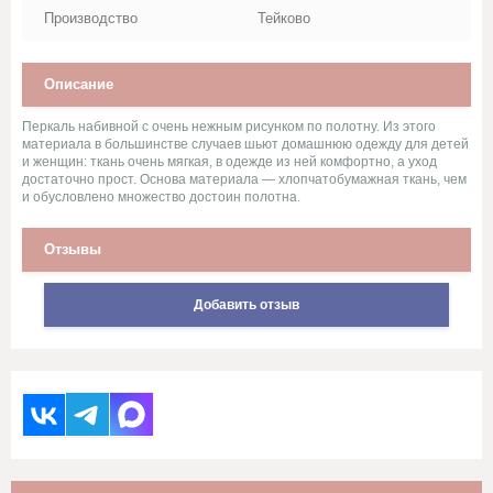
Стеганное льняное полотно
Производство
Тейково
Сукно
Описание
Сатин
Перкаль набивной с очень нежным рисунком по полотну. Из этого
материала в большинстве случаев шьют домашнюю одежду для детей
и женщин: ткань очень мягкая, в одежде из ней комфортно, а уход
Саржи, Плащевки, ТиСи,
достаточно прост. Основа материала — хлопчатобумажная ткань, чем
Смешанные ткани для
и обусловлено множество достоин полотна.
рабочей одежды
Отзывы
Ситец
Добавить отзыв
Суровые ткани, Пряжа, Хлопок
Тюль и ткани для штор
Фланель, шотландка, фуле,
сорочка