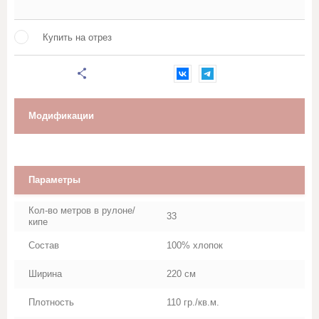
Марля
Купить на отрез
Махровое полотно
Мешковина, Упаковочная ткань
Муслин
Модификации
Палаточная ткань
Параметры
Перкаль, Поплин
Кол-во метров в рулоне/
33
Рогожка
кипе
Состав
100% хлопок
Тик
Ширина
220 см
Синтепон, термополотно
Плотность
110 гр./кв.м.