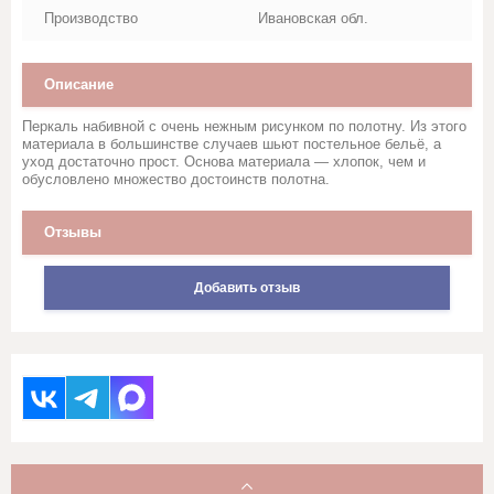
Стеганное льняное полотно
Производство
Ивановская обл.
Сукно
Описание
Сатин
Перкаль набивной с очень нежным рисунком по полотну. Из этого
материала в большинстве случаев шьют постельное бельё, а
уход достаточно прост. Основа материала — хлопок, чем и
Саржи, Плащевки, ТиСи,
обусловлено множество достоинств полотна.
Смешанные ткани для
рабочей одежды
Отзывы
Ситец
Добавить отзыв
Суровые ткани, Пряжа, Хлопок
Тюль и ткани для штор
Фланель, шотландка, фуле,
сорочка