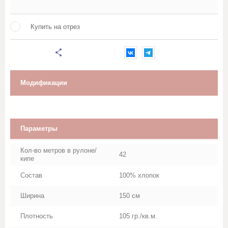
Марля
Купить на отрез
Махровое полотно
Мешковина, Упаковочная ткань
Муслин
Модификации
Палаточная ткань
Параметры
Перкаль, Поплин
Кол-во метров в рулоне/
42
Рогожка
кипе
Состав
100% хлопок
Тик
Ширина
150 см
Синтепон, термополотно
Плотность
105 гр./кв.м.