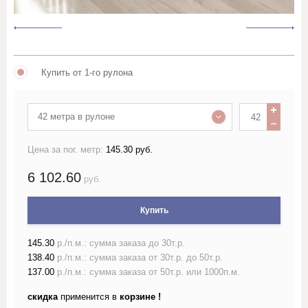
Лён жаккардовый (скатертный и
портьерный)
Купить от 1-го рулона
Лён гладкокрашеный 150 см
Лён гладкокрашеный 220 см
42 метра в рулоне
Лён набивной ш150-160 с
Цена за пог. метр:
145.30 руб.
рисунком
6 102.60
руб.
Лён набивной ш220 с
рисунком
Купить
Лён пестротканый и меланж
145.30
р./п.м.: сумма заказа до 30т.р.
шириной более 150см
138.40
р./п.м.: сумма заказа от 30т.р. до 50т.р.
137.00
р./п.м.: сумма заказа от 50т.р. или 1000п.м.
Лён полотенечный
скидка
применится в
корзине !