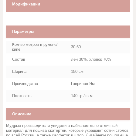
Марля
Модификации
Махровое полотно
Параметры
Мешковина, Упаковочная ткань
Кол-во метров в рулоне/
30-60
Муслин
кипе
Состав
лён 30%, хлопок 70%
Палаточная ткань
Ширина
150 см
Перкаль, Поплин
Производство
Гаврилов-Ям
Рогожка
Плотность
140 гр./кв.м.
Тик
Описание
Синтепон, термополотно
Мудрые производители увидели в набивном льне отличный
материал для пошива скатертей, которые украшают сотни столов
по всей России, а также салфеток и штор. Дизайнеры пошли еще