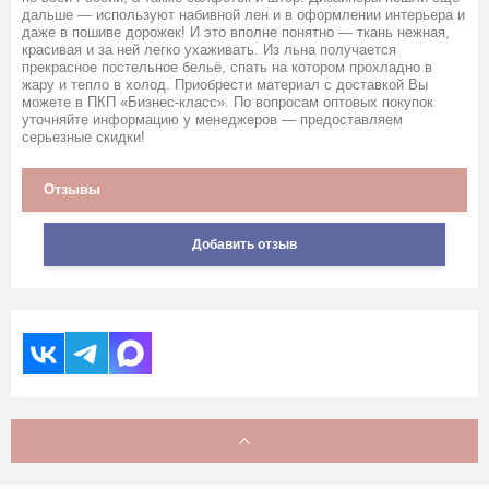
Стеганное льняное полотно
дальше — используют набивной лен и в оформлении интерьера и
даже в пошиве дорожек! И это вполне понятно — ткань нежная,
красивая и за ней легко ухаживать. Из льна получается
прекрасное постельное бельё, спать на котором прохладно в
Сукно
жару и тепло в холод. Приобрести материал с доставкой Вы
можете в ПКП «Бизнес-класс». По вопросам оптовых покупок
уточняйте информацию у менеджеров — предоставляем
Сатин
серьезные скидки!
Саржи, Плащевки, ТиСи,
Отзывы
Смешанные ткани для
рабочей одежды
Добавить отзыв
Ситец
Суровые ткани, Пряжа, Хлопок
Тюль и ткани для штор
Фланель, шотландка, фуле,
сорочка