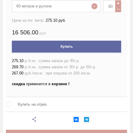
60 метров в рулоне
Лён жаккардовый (скатертный и
портьерный)
Цена за пог. метр:
275.10 руб.
16 506.00
Лён гладкокрашеный 150 см
руб.
Купить
Лён гладкокрашеный 220 см
275.10
р./п.м.: сумма заказа до 30т.р.
Лён набивной ш150-160 с
рисунком
269.70
р./п.м.: сумма заказа от 30т.р. до 50т.р.
267.00
руб./пог.м : при покупке от 200 пог.м.
Лён набивной ш220 с
скидка
применится в
корзине !
рисунком
Лён пестротканый и меланж
Купить на отрез
шириной более 150см
Лён полотенечный