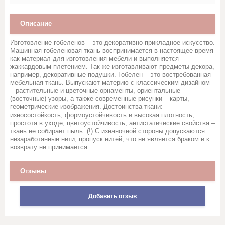
Стеганное льняное полотно
Описание
Сукно
Изготовление гобеленов – это декоративно-прикладное искусство.
Машинная гобеленовая ткань воспринимается в настоящее время
Сатин
как материал для изготовления мебели и выполняется
жаккардовым плетением. Так же изготавливают предметы декора,
например, декоративные подушки. Гобелен – это востребованная
Саржи, Плащевки, ТиСи,
мебельная ткань. Выпускают материю с классическим дизайном
Смешанные ткани для
– растительные и цветочные орнаменты, ориентальные
рабочей одежды
(восточные) узоры, а также современные рисунки – карты,
геометрические изображения. Достоинства ткани:
износостойкость, формоустойчивость и высокая плотность;
Ситец
простота в уходе; цветоустойчивость; антистатические свойства –
ткань не собирает пыль. (!) С изнаночной стороны допускаются
незаработанные нити, пропуск нитей, что не является браком и к
возврату не принимается.
Суровые ткани, Пряжа, Хлопок
Отзывы
Тюль и ткани для штор
Добавить отзыв
Фланель, шотландка, фуле,
сорочка