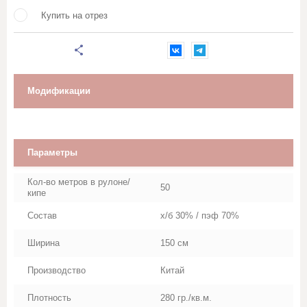
Марля
Купить на отрез
Махровое полотно
Мешковина, Упаковочная ткань
Модификации
Муслин
Палаточная ткань
Параметры
Перкаль, Поплин
Кол-во метров в рулоне/
50
кипе
Рогожка
Состав
х/б 30% / пэф 70%
Ширина
150 см
Тик
Производство
Китай
Синтепон, термополотно
Плотность
280 гр./кв.м.