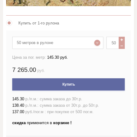
Лён жаккардовый (скатертный и
портьерный)
Купить от 1-го рулона
Лён гладкокрашеный 150 см
50 метров в рулоне
Лён гладкокрашеный 220 см
Цена за пог. метр:
145.30 руб.
Лён набивной ш150-160 с
7 265.00
рисунком
руб.
Лён набивной ш220 с
Купить
рисунком
145.30
р./п.м.: сумма заказа до 30т.р.
Лён пестротканый и меланж
138.40
р./п.м.: сумма заказа от 30т.р. до 50т.р.
шириной более 150см
137.00
руб./пог.м : при покупке от 500 пог.м.
скидка
применится в
корзине !
Лён полотенечный