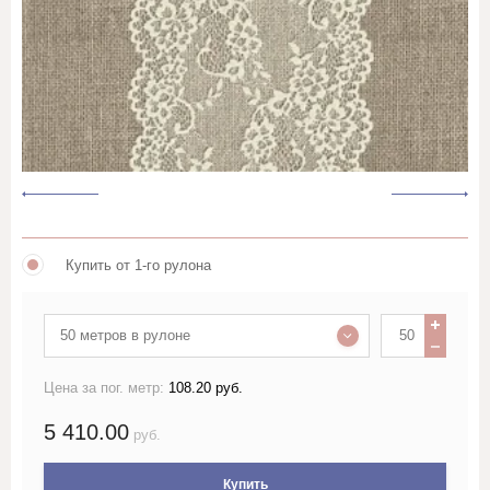
Лён жаккардовый (скатертный и
портьерный)
Лён гладкокрашеный 150 см
Лён гладкокрашеный 220 см
Лён набивной ш150-160 с
рисунком
Купить от 1-го рулона
Лён набивной ш220 с
рисунком
50 метров в рулоне
Лён пестротканый и меланж
Цена за пог. метр:
108.20 руб.
шириной более 150см
5 410.00
руб.
Лён полотенечный
Купить