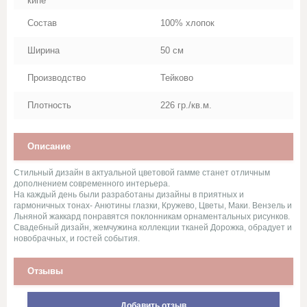
кипе
Стеганное льняное полотно
Состав
100% хлопок
Сукно
Ширина
50 см
Сатин
Производство
Тейково
Плотность
226 гр./кв.м.
Саржи, Плащевки, ТиСи,
Смешанные ткани для
рабочей одежды
Описание
Ситец
Стильный дизайн в актуальной цветовой гамме станет отличным
дополнением современного интерьера.
На каждый день были разработаны дизайны в приятных и
Суровые ткани, Пряжа, Хлопок
гармоничных тонах- Анютины глазки, Кружево, Цветы, Маки. Вензель и
Льняной жаккард понравятся поклонникам орнаментальных рисунков.
Свадебный дизайн, жемчужина коллекции тканей Дорожка, обрадует и
Тюль и ткани для штор
новобрачных, и гостей события.
Фланель, шотландка, фуле,
Отзывы
сорочка
Добавить отзыв