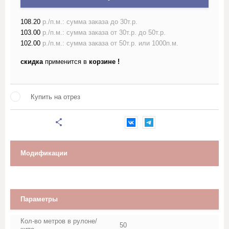
Марля
108.20
р./п.м.: сумма заказа до 30т.р.
Махровое полотно
103.00
р./п.м.: сумма заказа от 30т.р. до 50т.р.
102.00
р./п.м.: сумма заказа от 50т.р. или 1000п.м.
Мешковина, Упаковочная ткань
скидка
применится в
корзине !
Муслин
Купить на отрез
Палаточная ткань
Перкаль, Поплин
Модификации
Рогожка
Тик
Параметры
Синтепон, термополотно
Кол-во метров в рулоне/
50