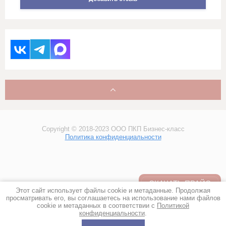
Холсты художника
ХПП (Холстопрошивное полотно),
обтирка, ветошь, тех салфетка
(!) Мерный лоскут
(!) Уценка
(!) Готовые изделия
Copyright © 2018-2023 ООО ПКП Бизнес-класс
Политика конфиденциальности
СКАЧАТЬ ПРАЙС
Этот сайт использует файлы cookie и метаданные. Продолжая
просматривать его, вы соглашаетесь на использование нами файлов
cookie и метаданных в соответствии с
Политикой
конфиденциальности
.
Мегагрупп.ру