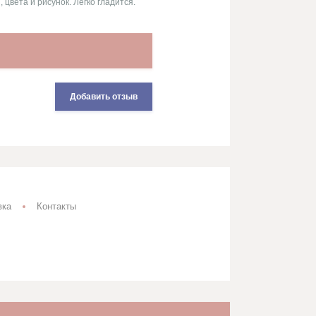
цвета и рисунок. Легко гладится.
(!) Мерный лоскут
(!) Уценка
(!) Готовые изделия
Добавить отзыв
вка
Контакты