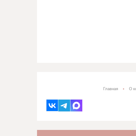
Дорожка набивная
140гр 
Полотенца вафельные
30л
140гр 
Гобелены, Мебельные ткани
РАСП
Гобелены ш150
160гр 
Гобелены ш150 (двухцветные)
Лён п
Гобелены ш200
ширин
Мебельные ткани
Лён п
Двунитка, диагональ
Лен пл
Двунитка
Лен кл
Диагональ
Лён ши
Марля
Главная
О к