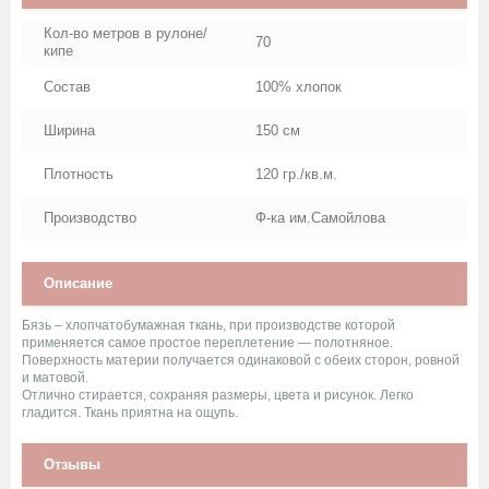
Стеганное льняное полотно
Кол-во метров в рулоне/
70
кипе
Сукно
Состав
100% хлопок
Сатин
Ширина
150 см
Плотность
120 гр./кв.м.
Саржи, Плащевки, ТиСи,
Смешанные ткани для
рабочей одежды
Производство
Ф-ка им.Самойлова
Ситец
Описание
Суровые ткани, Пряжа, Хлопок
Бязь – хлопчатобумажная ткань, при производстве которой
применяется самое простое переплетение — полотняное.
Поверхность материи получается одинаковой с обеих сторон, ровной
Тюль и ткани для штор
и матовой.
Отлично стирается, сохраняя размеры, цвета и рисунок. Легко
гладится. Ткань приятна на ощупь.
Фланель, шотландка, фуле,
сорочка
Отзывы