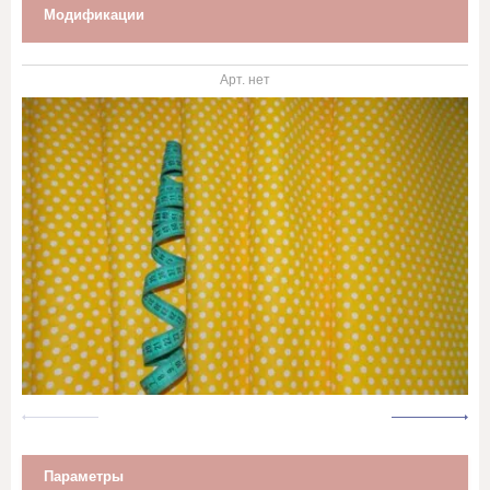
Марля
Модификации
Махровое полотно
Арт.
нет
Мешковина, Упаковочная ткань
Муслин
Палаточная ткань
Перкаль, Поплин
Рогожка
Тик
Синтепон, термополотно
Параметры