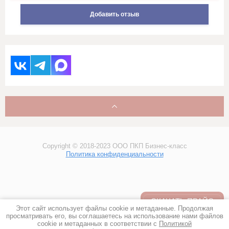
Холсты художника
Добавить отзыв
ХПП (Холстопрошивное полотно),
обтирка, ветошь, тех салфетка
(!) Мерный лоскут
(!) Уценка
(!) Готовые изделия
Copyright © 2018-2023 ООО ПКП Бизнес-класс
Политика конфиденциальности
СКАЧАТЬ ПРАЙС
Этот сайт использует файлы cookie и метаданные. Продолжая
просматривать его, вы соглашаетесь на использование нами файлов
cookie и метаданных в соответствии с
Политикой