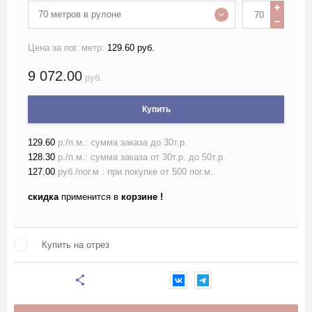
70 метров в рулоне
Лён жаккардовый (скатертный и
портьерный)
Цена за пог. метр:
129.60 руб.
9 072.00
Лён гладкокрашеный 150 см
руб.
Купить
Лён гладкокрашеный 220 см
129.60
р./п.м.: сумма заказа до 30т.р.
Лён набивной ш150-160 с
рисунком
128.30
р./п.м.: сумма заказа от 30т.р. до 50т.р.
127.00
руб./пог.м : при покупке от 500 пог.м.
Лён набивной ш220 с
скидка
применится в
корзине !
рисунком
Лён пестротканый и меланж
Купить на отрез
шириной более 150см
Лён полотенечный