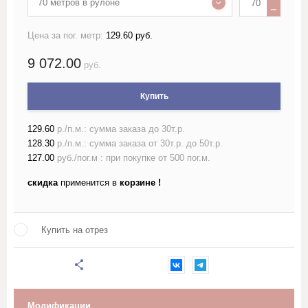
70 метров в рулоне
Лён жаккардовый (скатертный и
Цена за пог. метр:
129.60 руб.
портьерный)
9 072.00
руб.
Лён гладкокрашеный 150 см
Купить
Лён гладкокрашеный 220 см
129.60
р./п.м.: сумма заказа до 30т.р.
128.30
р./п.м.: сумма заказа от 30т.р. до 50т.р.
Лён набивной ш150-160 с
рисунком
127.00
руб./пог.м : при покупке от 500 пог.м.
скидка
применится в
корзине !
Лён набивной ш220 с
рисунком
Купить на отрез
Лён пестротканый и меланж
шириной более 150см
Лён полотенечный
Модификации