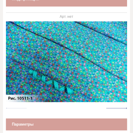
Марля
Арт.
нет
Махровое полотно
Мешковина, Упаковочная ткань
Муслин
Палаточная ткань
Перкаль, Поплин
Рогожка
Тик
Синтепон, термополотно
Параметры