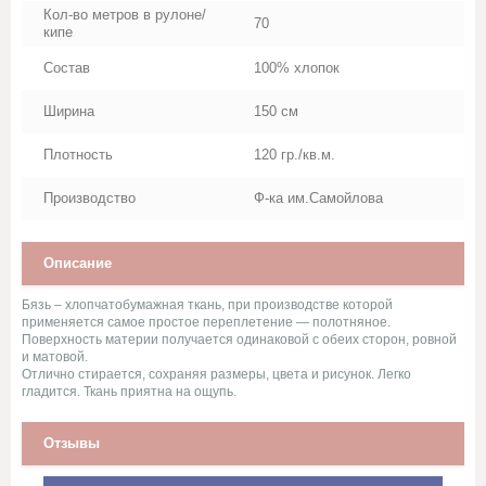
Стеганное льняное полотно
Кол-во метров в рулоне/
70
кипе
Сукно
Состав
100% хлопок
Ширина
150 см
Сатин
Плотность
120 гр./кв.м.
Саржи, Плащевки, ТиСи,
Смешанные ткани для
Производство
Ф-ка им.Самойлова
рабочей одежды
Описание
Ситец
Бязь – хлопчатобумажная ткань, при производстве которой
Суровые ткани, Пряжа, Хлопок
применяется самое простое переплетение — полотняное.
Поверхность материи получается одинаковой с обеих сторон, ровной
и матовой.
Тюль и ткани для штор
Отлично стирается, сохраняя размеры, цвета и рисунок. Легко
гладится. Ткань приятна на ощупь.
Фланель, шотландка, фуле,
Отзывы
сорочка