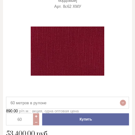
бордовый]
Холсты художника
Арт.
8с62 ХМУ
ХПП (Холстопрошивное полотно),
обтирка, ветошь, тех салфетка
(!) Мерный лоскут
(!) Уценка
(!) Готовые изделия
60 метров в рулоне
890.00
р/п.м.: акция, одна оптовая цена
Купить
53 400.00
руб.