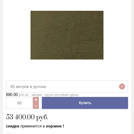
60 метров в рулоне
890.00
р/п.м.: акция, одна оптовая цена
Купить
53 400.00
руб.
скидка
применится в
корзине !