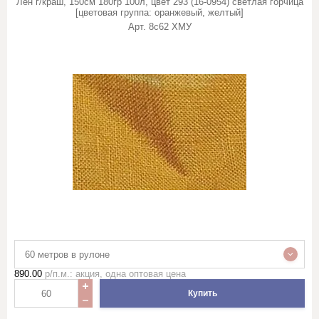
Лён г/краш, 150см 180гр 100л, цвет 293 (16-0954) светлая горчица
[цветовая группа: оранжевый, желтый]
Арт.
8с62 ХМУ
60 метров в рулоне
890.00
р/п.м.: акция, одна оптовая цена
Купить