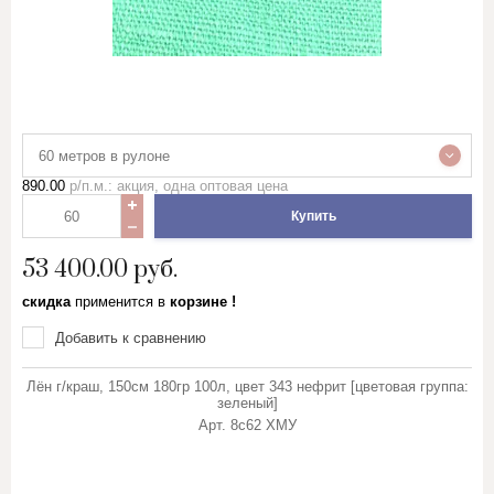
60 метров в рулоне
890.00
р/п.м.: акция, одна оптовая цена
Купить
53 400.00
руб.
скидка
применится в
корзине !
Добавить к сравнению
Лён г/краш, 150см 180гр 100л, цвет 343 нефрит [цветовая группа:
зеленый]
Арт.
8с62 ХМУ