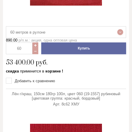
Показать
Марля
сбросить фильтр
Махровое полотно
60 метров в рулоне
Мешковина, Упаковочная ткань
890.00
р/п.м.: акция, одна оптовая цена
Муслин
Купить
53 400.00
руб.
Палаточная ткань
скидка
применится в
корзине !
Перкаль, Поплин
Добавить к сравнению
Рогожка
Лён г/краш, 150см 180гр 100л, цвет 060 (19-1557) рубиновый
[цветовая группа: красный, бордовый]
Арт.
8с62 ХМУ
Тик
Синтепон, термополотно