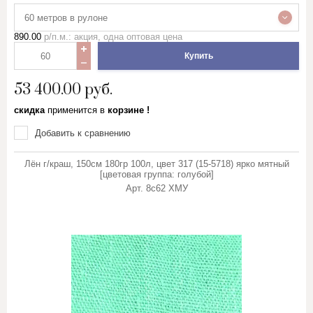
60 метров в рулоне
890.00
р/п.м.: акция, одна оптовая цена
Купить
53 400.00
руб.
скидка
применится в
корзине !
Добавить к сравнению
Лён г/краш, 150см 180гр 100л, цвет 317 (15-5718) ярко мятный
[цветовая группа: голубой]
Арт.
8с62 ХМУ