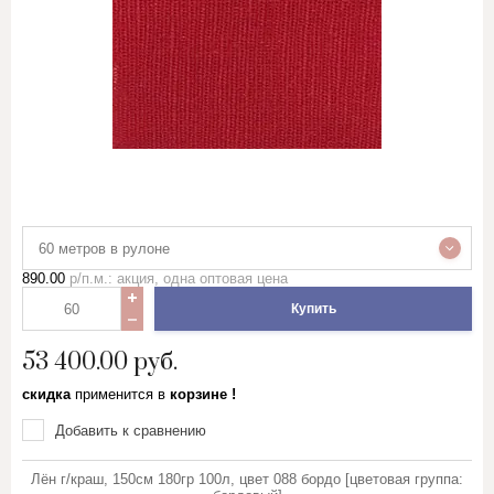
Стеганное льняное полотно
Сукно
Сатин
Саржи, Плащевки, ТиСи,
Смешанные ткани для
рабочей одежды
60 метров в рулоне
Ситец
890.00
р/п.м.: акция, одна оптовая цена
Купить
Суровые ткани, Пряжа, Хлопок
53 400.00
руб.
Тюль и ткани для штор
скидка
применится в
корзине !
Добавить к сравнению
Фланель, шотландка, фуле,
сорочка
Лён г/краш, 150см 180гр 100л, цвет 088 бордо [цветовая группа: