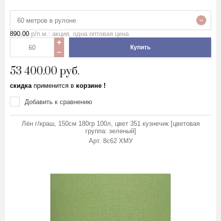
60 метров в рулоне
890.00
р/п.м.: акция, одна оптовая цена
Купить
53 400.00
руб.
скидка
применится в
корзине !
Добавить к сравнению
Лён г/краш, 150см 180гр 100л, цвет 351 кузнечик [цветовая
группа: зеленый]
Арт.
8с62 ХМУ